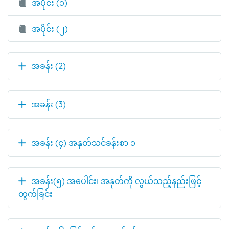
အပိုင်း (၁)
အပိုင်း (၂)
အခန်း (2)
အခန်း (3)
အခန်း (၄) အနုတ်သင်ခန်းစာ ၁
အခန်း(၅) အပေါင်း၊ အနုတ်ကို လွယ်သည့်နည်းဖြင့်
တွက်ခြင်း