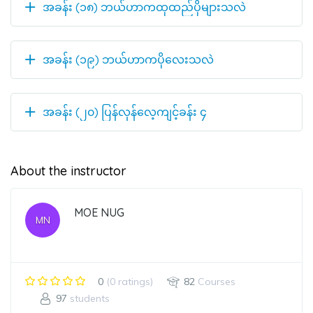
အခန်း (၁၈) ဘယ်ဟာကထုထည်ပိုများသလဲ
အခန်း (၁၉) ဘယ်ဟာကပိုလေးသလဲ
အခန်း (၂၀) ပြန်လှန်လေ့ကျင့်ခန်း ၄
About the instructor
MOE NUG
MN
0
(0 ratings)
82
Courses
97
students