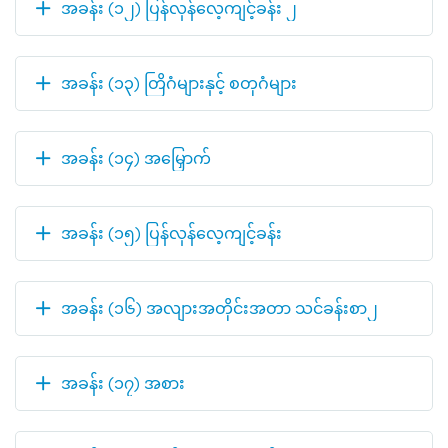
အခန်း (၁၂) ပြန်လှန်လေ့ကျင့်ခန်း ၂
အခန်း (၁၃) တြိဂံများနှင့် စတုဂံများ
အခန်း (၁၄) အမြှောက်
အခန်း (၁၅) ပြန်လှန်လေ့ကျင့်ခန်း
အခန်း (၁၆) အလျားအတိုင်းအတာ သင်ခန်းစာ၂
အခန်း (၁၇) အစား