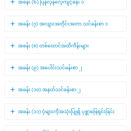
အခန်း (၆) ပြန်လှန်လေ့ကျင့်ခန်း ၁
အခန်း (၇) အလျားအတိုင်းအတာ သင်ခန်းစာ ၁
အခန်း (၈) တစ်ထောင်အထိကိန်းများ
အခန်း (၉) အပေါင်းသင်ခန်းစာ ၂
အခန်း (၁၀) အနုတ်သင်ခန်းစာ ၂
အခန်း (၁၁) ပုံများကိုအသုံးပြု၍ ပုစ္ဆာဖြေရှင်းခြင်း