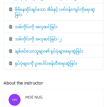
မိမိနေထိုင်ချင်သော အိမ်နှင့် ပတ်ဝန်းကျင်ကိုရေးဆွဲ
ခြင်း
သစ်ကိုင်းကို အလှဆင်ခြင်း
သစ်ကိုင်းကို အလှဆင်ခြင်း-၂
ချစ်ခင်သောသူများ၏ ရုပ်ပုံများရေးဆွဲခြင်း
ရုပ်ပုံများကို ပူးပေါင်းဖန်တီးရေးဆွဲခြင်း
About the instructor
MOE NUG
MN