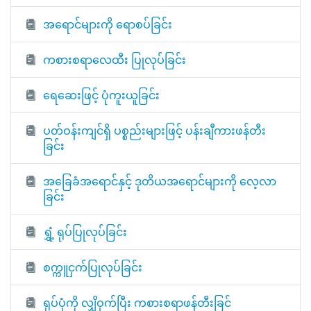
အရောင်များကို ရောစပ်ခြင်း
ကစားစရာလေထီး ပြုလုပ်ခြင်း
ရေဆေးဖြင့် ပုံကူးယူခြင်း
ပတ်ဝန်းကျင်ရှိ ပစ္စည်းများဖြင့် ပန်းချီကားဖန်တီး
ခြင်း
အခြေခံအရောင်နှင့် ဒုတိယအရောင်များကို လေ့လာ
ခြင်း
ရွှံ့ ရုပ်ပြုလုပ်ခြင်း
စက္ကူငှက်ပြုလုပ်ခြင်း
ရုပ်ပုံကို လျှိဝှက်ပြီး ကစားစရာဖန်တီးခြင်