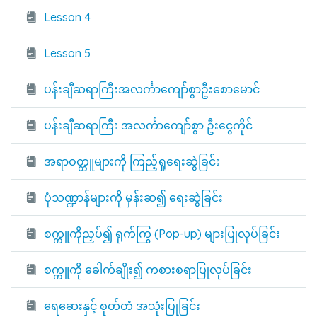
Lesson 4
Lesson 5
ပန်းချီဆရာကြီးအလင်္ကာကျော်စွာဦးစောမောင်
ပန်းချီဆရာကြီး အလင်္ကာကျော်စွာ ဦးငွေကိုင်
အရာဝတ္တူများကို ကြည့်ရှုရေးဆွဲခြင်း
ပုံသဏ္ဍာန်များကို မှန်းဆ၍ ရေးဆွဲခြင်း
စက္ကူကိုညှပ်၍ ရုက်ကြွ (Pop-up) များပြုလုပ်ခြင်း
စက္ကူကို ခေါက်ချိုး၍ ကစားစရာပြုလုပ်ခြင်း
ရေဆေးနှင့် စုတ်တံ အသုံးပြုခြင်း