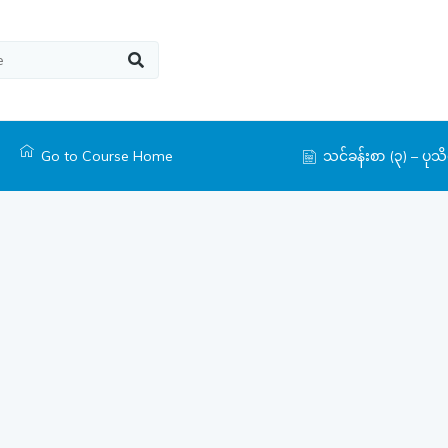
Go to Course Home
သင်ခန်းစာ (၃) – ပု