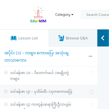
Category
Lesson List
Browse Q&A
အပိုင်း (၁) – ကဗျာ၊ စကားပြေ၊ အသုံးချ
ဘာသာစကား
သင်ခန်းစာ (၁) – ပိတောက်မယ် (အချိုးတွဲ
ကဗျာ)
သင်ခန်းစာ (၃) – ပုသိမ်ထီး (သုတစကားပြေ)
သင်ခန်းစာ (၄) ကာတွန်းဆရာကြီးဦးဘဂျမ်း