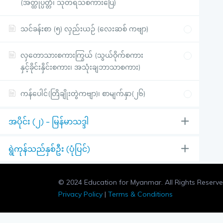
(အတ္ထုပ္ပတ္တိ၊ သုတရသစကားပြေ)
သင်ခန်းစာ (၅) လှည်းယဉ် (လေးဆစ် ကဗျာ)
လှတောသားစကားကြွယ် (သွယ်ဝိုက်စကား
နှင့်ခိုင်းနှိင်းစကား၊ အသုံးချဘာသာစကား)
ကန်ပေါင်(တြိချိုးတွဲကဗျာ)၊ စာမျက်နှာ(၂၆)
အပိုင်း (၂) – မြန်မာသဒ္ဒါ
ရွဲကုန်သည်နှစ်ဦး (ပုံပြင်)
© 2024 Education for Myanmar. All Rights Reserve
Privacy Policy
|
Terms & Conditions