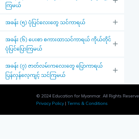
ကြမယ်
အခန်း (၅) ပုံပြင်လေးတွေ သင်ကာရယ်
အခန်း (၆) ပေးစာ စကားထာသင်ကာရယ် ကိုယ်တိုင်
ပုံပြင်ပြောကြမယ်
အခန်း (၇) ဇာတ်လမ်းကလေးတွေ ပြောကာရယ်
ပြန်လှန်လေ့ကျင့် သင်ကြမယ်
© 2024 Education for Myanmar. All Rights Reserve
Privacy Policy
|
Terms & Conditions